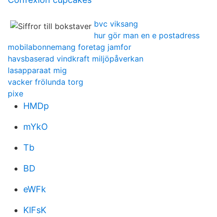
bvc viksang
hur gör man en e postadress
mobilabonnemang foretag jamfor
havsbaserad vindkraft miljöpåverkan
lasapparaat mig
vacker frölunda torg
pixe
HMDp
mYkO
Tb
BD
eWFk
KlFsK